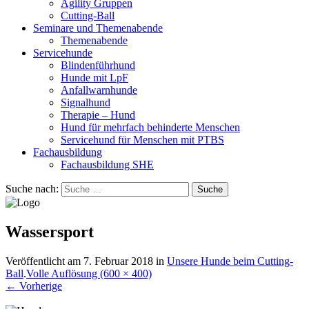
Agility Gruppen
Cutting-Ball
Seminare und Themenabende
Themenabende
Servicehunde
Blindenführhund
Hunde mit LpF
Anfallwarnhunde
Signalhund
Therapie – Hund
Hund für mehrfach behinderte Menschen
Servicehund für Menschen mit PTBS
Fachausbildung
Fachausbildung SHE
Suche nach:
Wassersport
Veröffentlicht am
7. Februar 2018
in
Unsere Hunde beim Cutting-
Ball
.
Volle Auflösung (600 × 400)
←
Vorherige