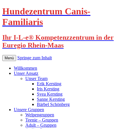
Hundezentrum Canis-
Familiaris
Ihr I-L-e® Kompetenzzentrum in der
Euregio Rhein-Maas
Springe zum Inhalt
Menü
Willkommen
Unser Ansatz
Unser Team
Erik Kersting
Iris Kersting
Svea Kersting
Sanne Kersting
Bärbel Schönberg
Unsere Gruppen
Welpengruppen
Teenie – Gruppen
Adult – Gruppen