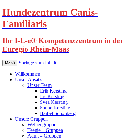
Hundezentrum Canis-
Familiaris
Ihr I-L-e® Kompetenzzentrum in der
Euregio Rhein-Maas
Springe zum Inhalt
Menü
Willkommen
Unser Ansatz
Unser Team
Erik Kersting
Iris Kersting
Svea Kersting
Sanne Kersting
Bärbel Schönberg
Unsere Gruppen
Welpengruppen
Teenie – Gruppen
Adult – Gruppen